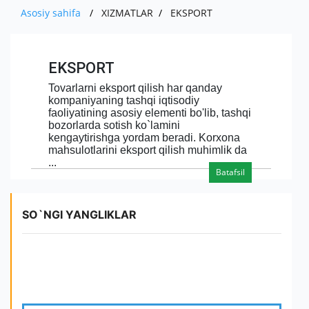
RAHBARIYAT
QISHLOQ XO'JALIGI MAHSULOTLARI
HISOBOTLAR
EKSPORT
Asosiy sahifa
XIZMATLAR
EKSPORT
MUROJAAT
KO'RGAZMALAR
DIVIDENDLAR
BOJXONA RASMIYLASHTIRUVI
TENDENSIYALAR VA TAHLIL
ALOQA
SO'ROVNOMA
EKSPORT
MUHIM FAKTLAR
AUTSORSING
YANGILIKLAR
YUR-JIS. SHAXSLAR MUROJAATI
E'LONLAR
Tovarlarni eksport qilish har qanday
AKSIYADORLAR UCHUN
kompaniyaning tashqi iqtisodiy
KORRUPSIYAGA QARSHI KURASHISH
faoliyatining asosiy elementi bo'lib, tashqi
ICHKI HUJJATLAR
bozorlarda sotish ko`lamini
kengaytirishga yordam beradi. Korxona
mahsulotlarini eksport qilish muhimlik da
QARORLAR
...
Batafsil
SO`NGI YANGLIKLAR